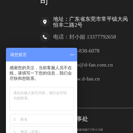
司
地址：广东省东莞市常平镇大呙
恒丰二路2号
电话：封小姐 13377792658
电话：400-838-6078
请您留言
邮 箱：info@d-fan.com.cn
感谢您的关注，当前客服人员不在
线，请填写一下您的信息，我们会
网址：www.d-fan.cn
尽快和您联系。
友情链接：
百度
兴东韩国办事处
地 址：韩国首尔特别市九老数码路272号1113室